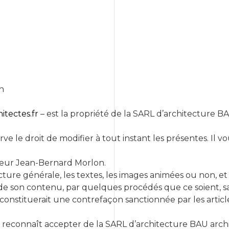
n
tectes.fr
– est la propriété de la SARL d’architecture BA
ve le droit de modifier à tout instant les présentes. Il v
sieur Jean-Bernard Morlon.
ence
ure générale, les textes, les images animées ou non, et 
t de son contenu, par quelques procédés que ce soient, sa
 constituerait une contrefaçon sanctionnée par les articl
teur reconnaît accepter de la SARL d’architecture BAU ar