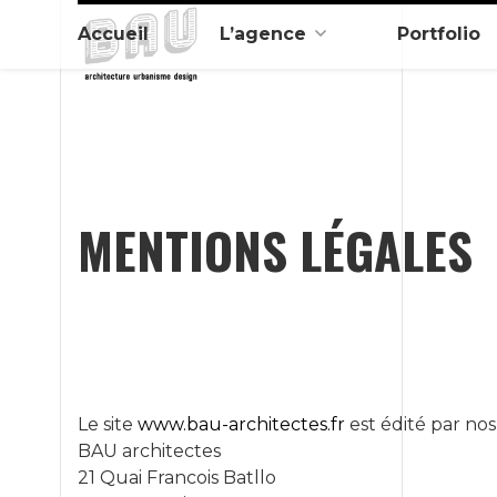
Passer
Accueil
L’agence
Portfolio
au
Bau architectes
Architecture engagée !
contenu
MENTIONS LÉGALES
Le site
www.bau-architectes.fr
est édité par nos 
BAU architectes
21 Quai Francois Batllo