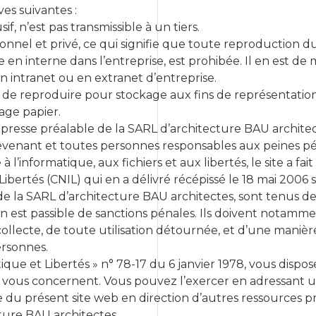
ves suivantes :
if, n’est pas transmissible à un tiers.
personnel et privé, ce qui signifie que toute reproducti
 en interne dans l’entreprise, est prohibée. Il en est
 intranet ou en extranet d’entreprise.
 de reproduire pour stockage aux fins de représentati
age papier.
expresse préalable de la SARL d’architecture BAU architec
evenant et toutes personnes responsables aux peines pénal
 l’informatique, aux fichiers et aux libertés, le site a fai
ibertés (CNIL) qui en a délivré récépissé le 18 mai 2006 
de la SARL d’architecture BAU architectes, sont tenus de r
tion est passible de sanctions pénales. Ils doivent notamme
ollecte, de toute utilisation détournée, et d’une manièr
ersonnes.
ique et Libertés » n° 78-17 du 6 janvier 1978, vous dispos
 vous concernent. Vous pouvez l’exercer en adressant un 
e du présent site web en direction d’autres ressources p
ture BAU architectes.