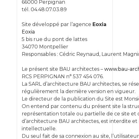
66000 Perpignan
tél. 04.48.07.03.89
Site développé par l’agence
Eoxia
Eoxia
5 bis rue du pont de lattes
34070 Montpellier
Responsables : Cédric Reynaud, Laurent Magni
Le présent site BAU architectes –
www.bau-archi
ACCUEIL
RCS PERPIGNAN n° 537 454 076.
La SARL d’architecture BAU architectes, se réser
L’AGENCE
régulièrement la dernière version en vigueur.
Le directeur de la publication du Site est Mon
Présentation de l’ag
On entend par contenu du présent site la struct
Nos compétences
représentation totale ou partielle de ce site e
d’architecture BAU architectes, est interdite et
Evènements
intellectuelle.
Publications presse
Du seul fait de sa connexion au site, l’utilisa