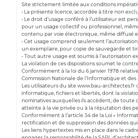
Demander un devis
Site strictement limitée aux conditions impérati
• La présente licence, accordée à titre non exclus
PORTFOLIO
• Le droit d’usage conféré à l’utilisateur est 
pour un usage collectif ou professionnel, même
GOODIES
contenu par voie électronique, même diffusé en
BLOG
• Cet usage comprend seulement l’autorisation
un exemplaire, pour copie de sauvegarde et tir
CONTACT
• Tout autre usage est soumis à l’autorisation 
La violation de ces dispositions soumet le contr
Conformément à la loi du 6 janvier 1978 relative à
Commission Nationale de l’Informatique et des L
Les utilisateurs du site www.bau-architectes.fr 
informatique, fichiers et libertés, dont la viola
nominatives auxquelles ils accèdent, de toute c
atteinte à la vie privée ou à la réputation des p
Conformément à l’article 34 de la Loi « Informat
rectification et de suppression des données qui
Les liens hypertextes mis en place dans le cadr
engager la responsabilité de la SARL d’architec