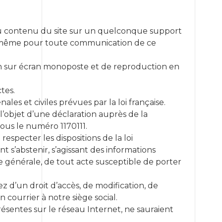
on du contenu du site sur un quelconque support
 de même pour toute communication de ce
on sur écran monoposte et de reproduction en
tes.
es et civiles prévues par la loi française.
t l’objet d’une déclaration auprès de la
sous le numéro 1170111.
especter les dispositions de la loi
nt s’abstenir, s’agissant des informations
e générale, de tout acte susceptible de porter
ez d’un droit d’accès, de modification, de
courrier à notre siège social.
résentes sur le réseau Internet, ne sauraient