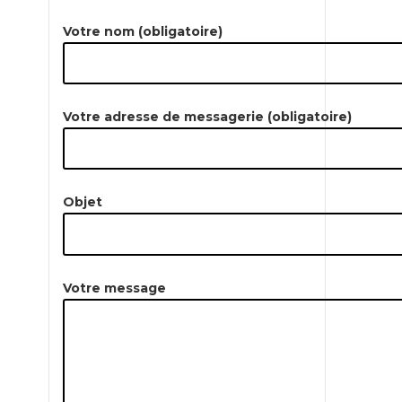
Votre nom (obligatoire)
Votre adresse de messagerie (obligatoire)
Objet
ACCUEIL
L’AGENCE
Votre message
Présentation de l’ag
Nos compétences
Evènements
Publications presse